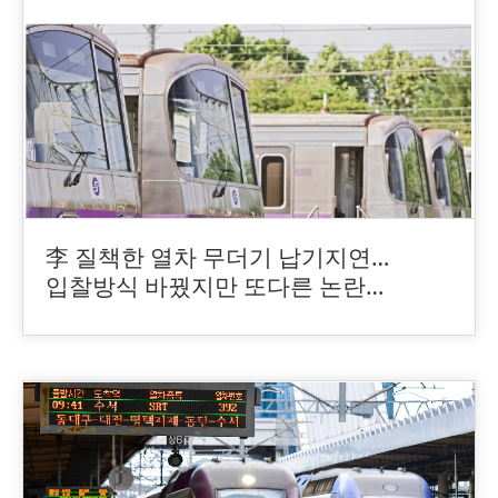
李 질책한 열차 무더기 납기지연…
입찰방식 바꿨지만 또다른 논란
[이슈분석]