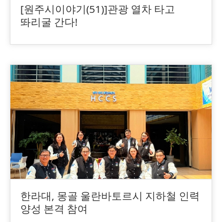
[원주시이야기(51)]관광 열차 타고
똬리굴 간다!
한라대, 몽골 울란바토르시 지하철 인력
양성 본격 참여