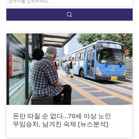
돈만 따질 순 없다…70세 이상 노인
무임승차, 남겨진 숙제 [뉴스분석]