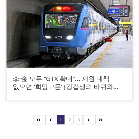
李·金 모두 “GTX 확대”... 재원 대책
없으면 ‘희망고문’ [강갑생의 바퀴와
날개]
1
2
3