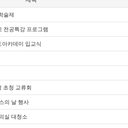
 학술제
여고 전공특강 프로그램
철도아카데미 입교식
생 초청 교류회
스의 날 행사
의실 대청소