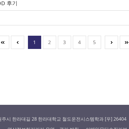
D 후기
1
2
3
4
5
시 한라대길 28 한라대학교 철도운전시스템학과 [우] 26404