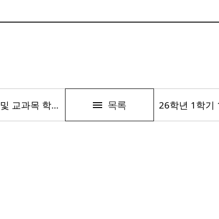
목록
26학년 1학기 2차 수업만족도 및 교과목 학습목표 성취도 평가 안내