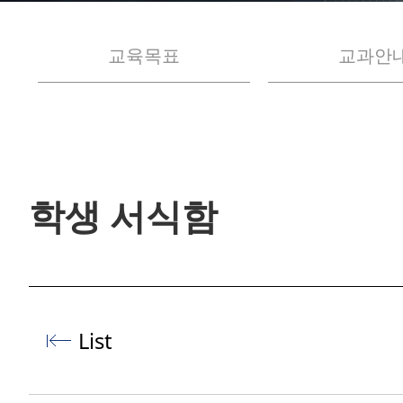
교육목표
교과안
학생 서식함
List