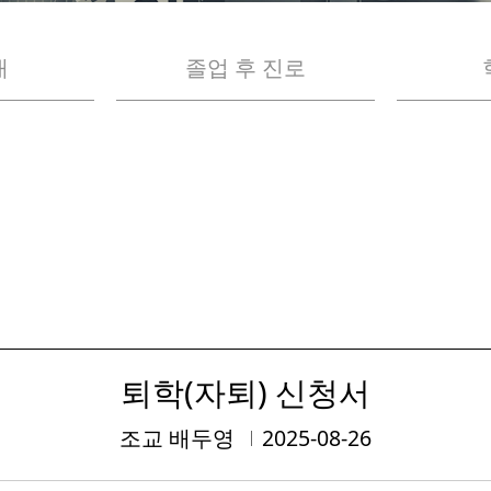
내
졸업 후 진로
퇴학(자퇴) 신청서
조교 배두영
2025-08-26