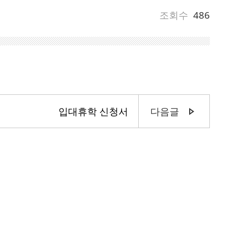
조회수
486
입대휴학 신청서
다음글