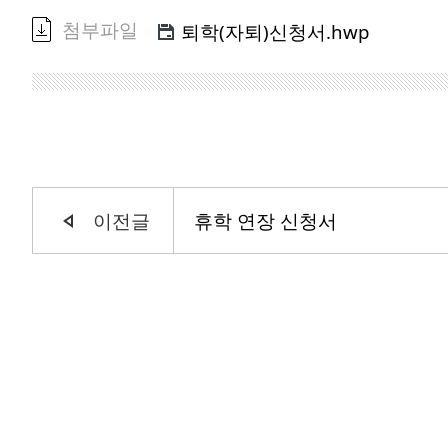
첨부파일
퇴학(자퇴)신청서.hwp
이전글
휴학 연장 신청서